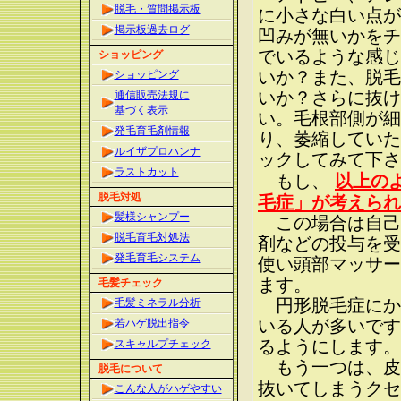
脱毛・質問掲示板
に小さな白い点が
掲示板過去ログ
凹みが無いかをチ
でいるような感じ
ショッピング
いか？また、脱毛
ショッピング
いか？さらに抜け
通信販売法規に
基づく表示
い。毛根部側が細
発毛育毛剤情報
り、萎縮していた
ルイザプロハンナ
ックしてみて下さ
ラストカット
もし、
以上の
脱毛対処
毛症」が考えられ
髪様シャンプー
この場合は自己
脱毛育毛対処法
剤などの投与を受
発毛育毛システム
使い頭部マッサー
ます。
毛髪チェック
円形脱毛症にか
毛髪ミネラル分析
いる人が多いです
若ハゲ脱出指令
るようにします。
スキャルプチェック
もう一つは、皮
脱毛について
抜いてしまうク
こんな人がハゲやすい