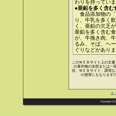
わりを持っていま
●亜鉛を多く含む
食品添加物の「
り、牛乳を多く飲
く、亜鉛の欠乏が
亜鉛を多く含む食
が、牛挽き肉、牛
るみ、そば、ヘー
ぐりなどがありま
このＷＥＢサイト上の文書
の著作物の全部または一
信、ＷＥＢサイト、講習な
の侵害にもなります
ト
Copyright (C)