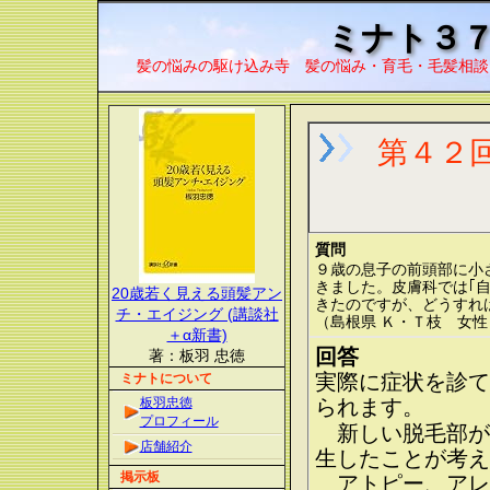
ミナト３
髪の悩みの駆け込み寺 髪の悩み・育毛・毛髪相談
第４２
質問
９歳の息子の前頭部に小
きました。皮膚科では｢
20歳若く見える頭髪アン
きたのですが、どうすれ
チ・エイジング (講談社
（島根県 Ｋ・Ｔ枝 女性
＋α新書)
回答
著：板羽 忠徳
実際に症状を診て
ミナトについて
板羽忠徳
られます。
プロフィール
新しい脱毛部が
店舗紹介
生したことが考え
掲示板
アトピー、アレ