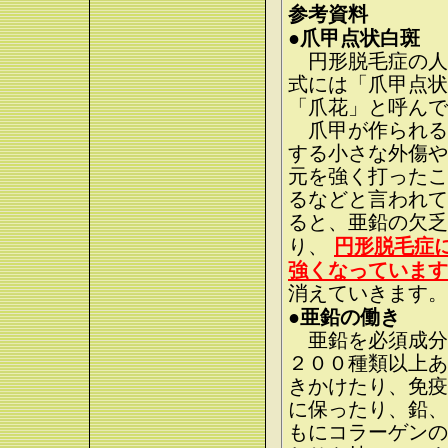
参考資料
●爪甲点状白斑
円形脱毛症の人
式には「爪甲点状
「爪花」と呼んで
爪甲が作られる
する小さな外傷や
元を強く打ったこ
るなどと言われて
ると、亜鉛の欠乏
り、
円形脱毛症
強くなっています
消えていきます。
●亜鉛の働き
亜鉛を必須成分
２００種類以上あ
きかけたり、免疫
に保ったり、鉛、
もにコラーゲンの