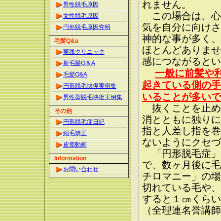
れません。
男性脱毛原因
この場合は、心
女性脱毛原因
気を自分に向けさ
円形脱毛原因究明
神的な事が多く、
毛髪Q&a
ほとんどありませ
実践クリニック
感につながるとい
新毛髪Q＆A
一般に前髪や
毛髪Q&A
起きている側の手
円形脱毛快復実例集
いることが多いで
男性型脱毛快復実例集
抜くことを止め
その他
消とともに独りに
円形脱毛症日記
指と人差し指を巻
縮毛矯正
ないようにクセづ
皮脂動画
「円形脱毛症」
Information
で、数ヶ月後に毛
お問い合わせ
チロマニー」の場
切れている毛や、
すると１㎝くらい
（全理連名誉講師