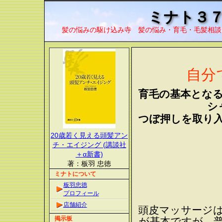
ミナト３
髪の悩みの駆け込み寺 髪の悩み・育毛・毛髪相談
自分
育毛の基本とな
シ
つぼ押しを取り
20歳若く見える頭髪アン
チ・エイジング (講談社
＋α新書)
著：板羽 忠徳
ミナトについて
板羽忠徳
プロフィール
店舗紹介
頭皮マッサージ
掲示板
が基本ですが、