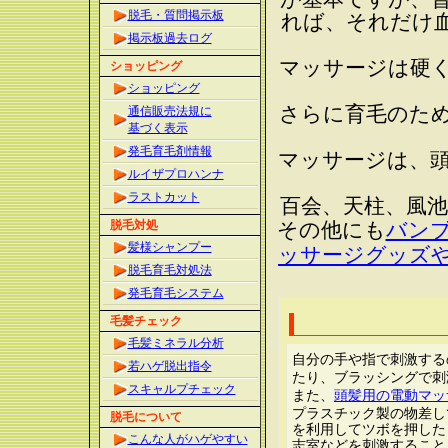
脱毛・質問掲示板
れば、それだけ
掲示板過去ログ
マッサージは硬
ショッピング
ショッピング
さらに育毛のた
通信販売法規に
基づく表示
発毛育毛剤情報
マッサージは、
ルイザプロハンナ
ラストカット
百会、天柱、風
脱毛対処
その他にも
バン
髪様シャンプー
ッサージグッズ
脱毛育毛対処法
発毛育毛システム
毛髪チェック
毛髪ミネラル分析
自分の手や指で刺激する
若ハゲ脱出指令
たり、ブラッシングで刺
スキャルプチェック
また、
頭髪用の電動マッ
プラスチック製の物差し
脱毛について
を利用してツボを押した
こんな人がハゲやすい
志室などを刺激すること