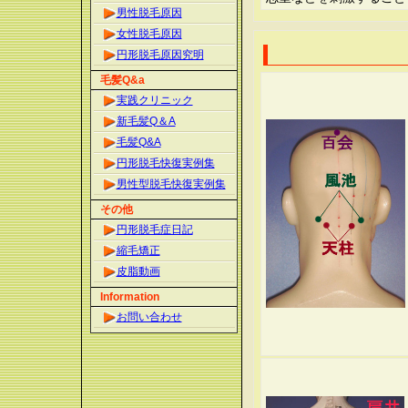
男性脱毛原因
女性脱毛原因
円形脱毛原因究明
毛髪Q&a
実践クリニック
新毛髪Q＆A
毛髪Q&A
円形脱毛快復実例集
男性型脱毛快復実例集
その他
円形脱毛症日記
縮毛矯正
皮脂動画
Information
お問い合わせ